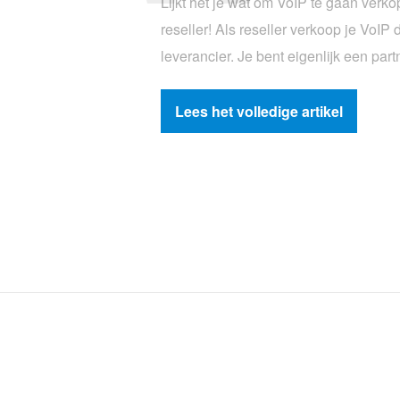
Lijkt het je wat om VoIP te gaan ver
reseller! Als reseller verkoop je VoI
leverancier. Je bent eigenlijk een pa
Lees het volledige artikel