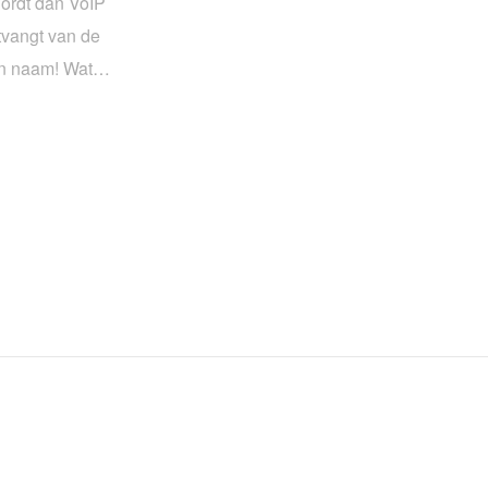
Wordt dan VoIP
tvangt van de
igen naam! Wat…