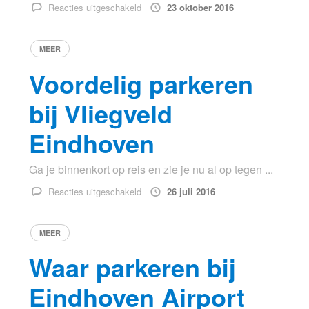
voor
Reacties uitgeschakeld
23 oktober 2016
Bluebeam
Software:
MEER
een
veelzijdige
Voordelig parkeren
oplossing
bij Vliegveld
Eindhoven
Ga je binnenkort op reis en zie je nu al op tegen ...
voor
Reacties uitgeschakeld
26 juli 2016
Voordelig
parkeren
MEER
bij
Vliegveld
Waar parkeren bij
Eindhoven
Eindhoven Airport