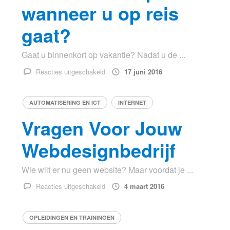
wanneer u op reis
gaat?
Gaat u binnenkort op vakantie? Nadat u de ...
voor
Reacties uitgeschakeld
17 juni 2016
Waar
parkeren
AUTOMATISERING EN ICT
INTERNET
bij
Eindhoven
Vragen Voor Jouw
Airport
wanneer
Webdesignbedrijf
u
op
Wie wilt er nu geen website? Maar voordat je ...
reis
voor
Reacties uitgeschakeld
4 maart 2016
gaat?
Vragen
Voor
OPLEIDINGEN EN TRAININGEN
Jouw