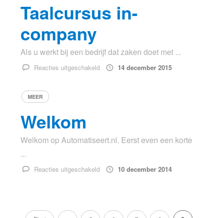
Webdesignbedrijf
Taalcursus in-
company
Als u werkt bij een bedrijf dat zaken doet met ...
voor
Reacties uitgeschakeld
14 december 2015
Taalcursus
in-
MEER
company
Welkom
Welkom op Automatiseert.nl. Eerst even een korte
...
voor
Reacties uitgeschakeld
10 december 2014
Welkom